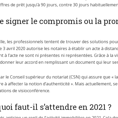
offres de prêt jusqu’à 90 jours, contre 30 jours habituellemen
de signer le compromis ou la pr
uelle, les professionnels tentent de trouver des solutions po
le 3 avril 2020 autorise les notaires à établir un acte à dist
t à l’acte ne sont ni présentes ni représentées. Grâce à la vi
t donner leur accord en remplissant un document qui leur se
ar le Conseil supérieur du notariat (CSN) qui assure que « 
e à affecter la notion d’authenticité ». Mais actuellement, se
ations de visioconférence.
uoi faut-il s’attendre en 2021 ?
 anticipe un repli de l’activité immobilière en 2021. Cela de