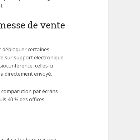
t.
omesse de vente
ur débloquer certaines
ance sur support électronique
sioconférence, celles-ci
ra directement envoyé.
la comparution par écrans
uls 40 % des offices
vrait se traduire par une