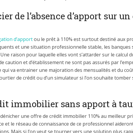
ier de l’absence d’apport sur un 
gation d’apport
ou le prêt à 110% est surtout destiné aux prof
ents et une situation professionnelle stable, les banques s
ne raison pour laquelle elles vont s’attarder sur le calcul 
 de caution et d’établissement ne sont pas assurés par l’emp
qui va entrainer une majoration des mensualités et du coût tot
urtier de crédit ou d’un simulateur si l’on souhaite tomber 
dit immobilier sans apport à ta
dénicher une offre de crédit immobilier 110% au meilleur prix 
nce et le réseau de connaissance de ce professionnel aideron
ns. Mais si l’on veut se tourner vers une solution plus rapide