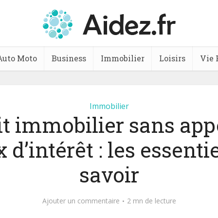
Auto Moto
Business
Immobilier
Loisirs
Vie 
Immobilier
it immobilier sans appo
 d’intérêt : les essenti
savoir
Ajouter un commentaire
2 mn de lecture