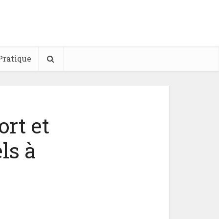
Pratique
rt et
els à