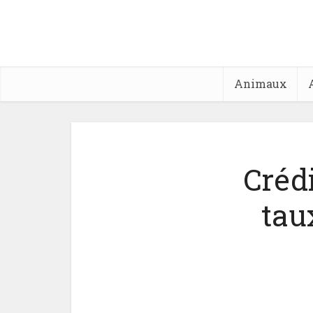
Animaux
Créd
taux